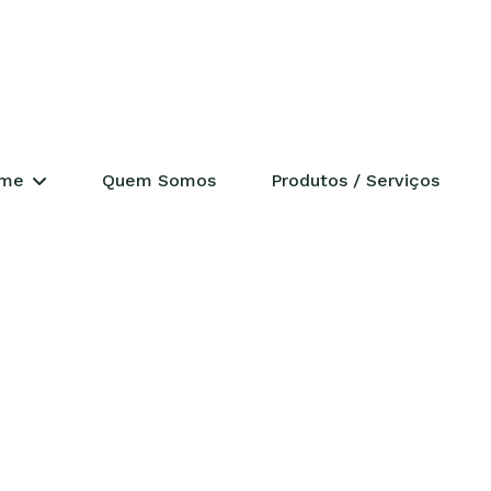
ERENCIAL
me
Quem Somos
Produtos / Serviços
ades
déia