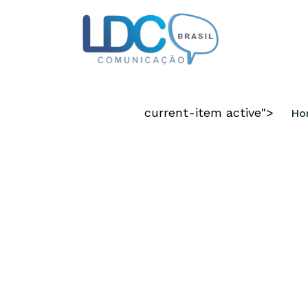
CRIAMOS DIF
current-item active">
Ho
COMPETITIVO
Disponibilizamos todas as capacid
requeridas para materializar a sua i
em um negócio de sucesso.