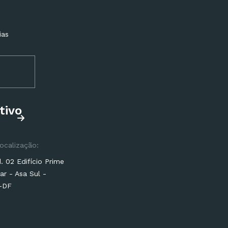
ias
tivo
ocalização:
 02 Edifício Prime
ar - Asa Sul -
a-DF