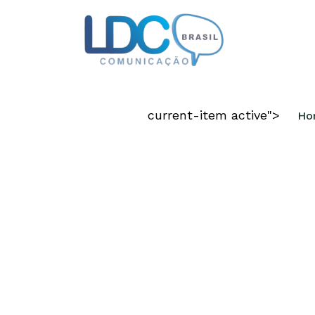
CRIAMOS DIF
current-item active">
Ho
COMPETITIVO
Disponibilizamos todas as capacid
requeridas para materializar a sua i
em um negócio de sucesso.