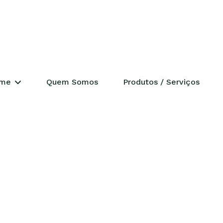
ERENCIAL
me
Quem Somos
Produtos / Serviços
ades
déia