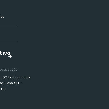
ias
tivo
ocalização:
 02 Edifício Prime
ar - Asa Sul -
a-DF