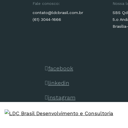
Fale conosco:
Nossa l
contato@ldcbrasil.com.br
SBS Qd.
(61) 3044-1666
5.o And
Brasília
facebook
linkedin
instagram