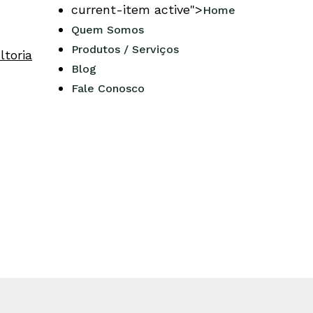
current-item active">
Home
Quem Somos
Produtos / Serviços
Blog
Fale Conosco
ERENCIAL COMPE
des requeridas para materializar a sua id