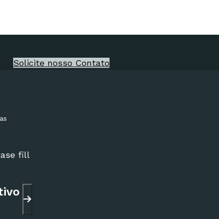
Solicite nosso Contato
ias
ase fill
tivo