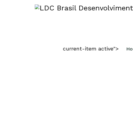
CRIAMOS DIF
current-item active">
Ho
COMPETITIVO
Disponibilizamos todas as capacid
requeridas para materializar a sua i
em um negócio de sucesso.