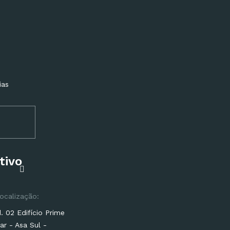
ias
tivo
ocalização:
 02 Edifício Prime
ar - Asa Sul -