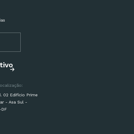
ias
tivo
ocalização:
 02 Edifício Prime
ar - Asa Sul -
a-DF