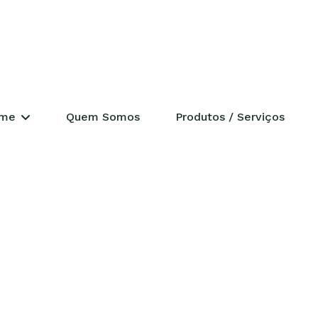
ERENCIAL
me
Quem Somos
Produtos / Serviços
ades
déia