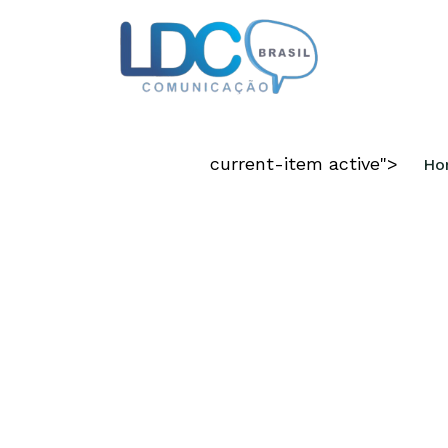
CRIAMOS DIF
current-item active">
Ho
COMPETITIVO
Disponibilizamos todas as capacid
requeridas para materializar a sua i
em um negócio de sucesso.