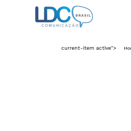
CRIAMOS DIF
current-item active">
Ho
COMPETITIVO
Disponibilizamos todas as capacid
requeridas para materializar a sua i
em um negócio de sucesso.