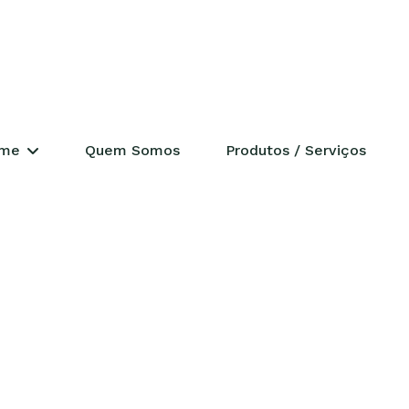
ERENCIAL
me
Quem Somos
Produtos / Serviços
ades
déia