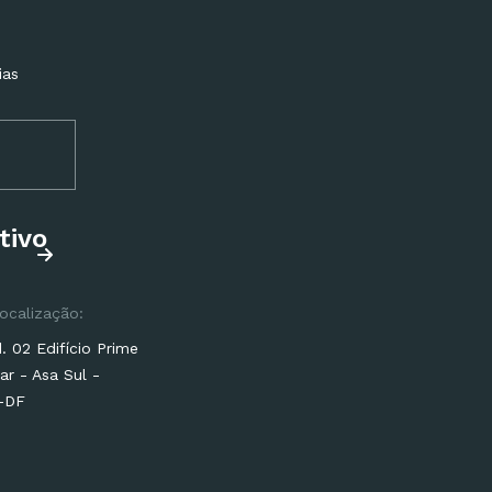
ias
tivo
ocalização:
 02 Edifício Prime
ar - Asa Sul -
a-DF